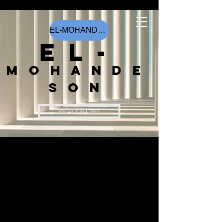
EL-MOHANDESON
EL-
MOHANDE
SON
READ MORE