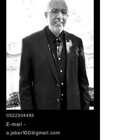
0522304493
E-mail -
a.jaber100@gmail.com